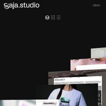
M
E
N
U